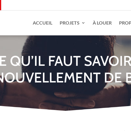
ACCUEIL
PROJETS
À LOUER
PROP
E QU’IL FAUT SAVOIR
NOUVELLEMENT DE B