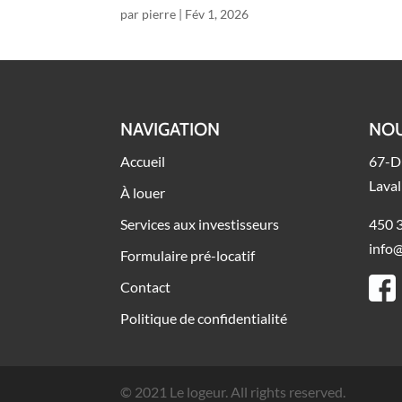
par
pierre
|
Fév 1, 2026
NAVIGATION
NOU
Accueil
67-D
Lava
À louer
Services aux investisseurs
450 
info
Formulaire pré-locatif
Contact
Politique de confidentialité
© 2021 Le logeur. All rights reserved.