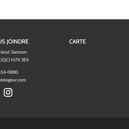
S JOINDRE
CARTE
 boul. Samson
l (QC) H7X 3E6
314-0880
@lelogeur.com