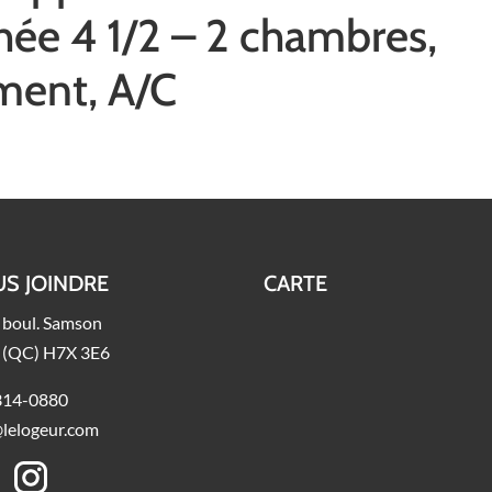
hée 4 1/2 – 2 chambres,
ment, A/C
S JOINDRE
CARTE
 boul. Samson
l (QC) H7X 3E6
314-0880
@lelogeur.com