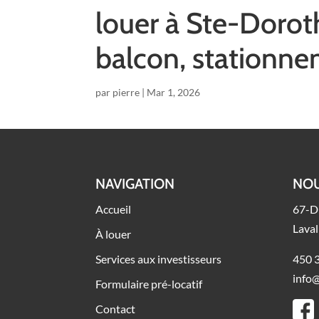
louer à Ste-Dorot
balcon, stationne
par
pierre
|
Mar 1, 2026
NAVIGATION
NOU
Accueil
67-D
Lava
À louer
Services aux investisseurs
450 
info
Formulaire pré-locatif
Contact