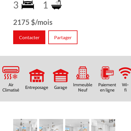
3
1
2175 $/mois
Contacter
Partager
Air
Immeuble
Paiement
Wi-
Entreposage
Garage
Climatisé
Neuf
en ligne
fi