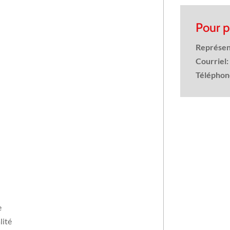
Pour p
Représen
Courriel:
Téléphon
e
lité