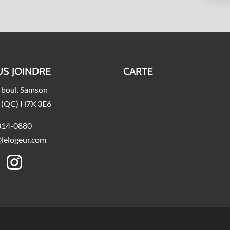
S JOINDRE
CARTE
 boul. Samson
l (QC) H7X 3E6
314-0880
@lelogeur.com