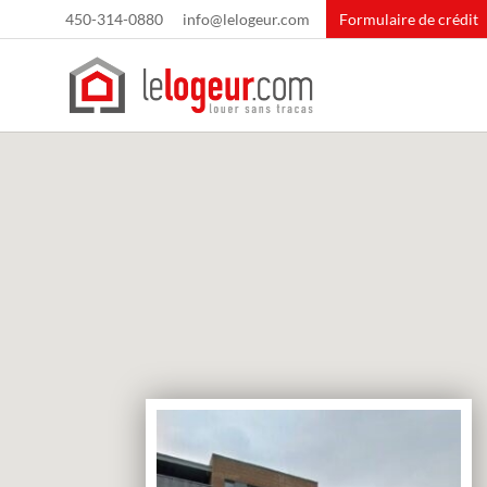
450-314-0880
info@lelogeur.com
Formulaire de crédit