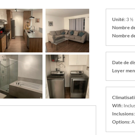
Unité:
3 ½
Nombre de
Nombre de 
Date de dis
Loyer men
Climatisat
Wifi:
Inclu
Inclusions:
Options:
A