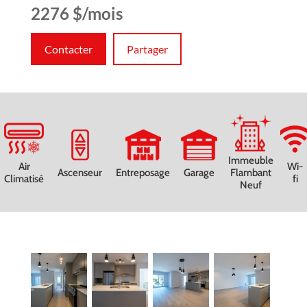
2276 $/mois
Contacter
Partager
Immeuble
Air
Wi-
Ascenseur
Entreposage
Garage
Flambant
Climatisé
fi
Neuf