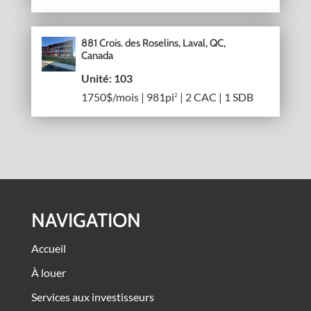
881 Crois. des Roselins, Laval, QC,
Canada
Unité: 103
1750$/mois | 981pi
| 2 CAC | 1 SDB
2
NAVIGATION
Accueil
À louer
Services aux investisseurs