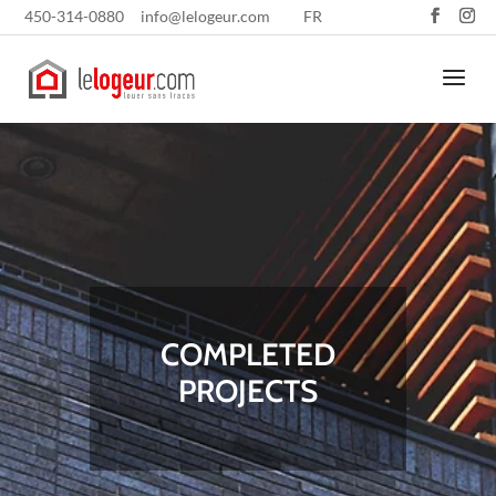
450-314-0880
info@lelogeur.com
FR
COMPLETED
PROJECTS