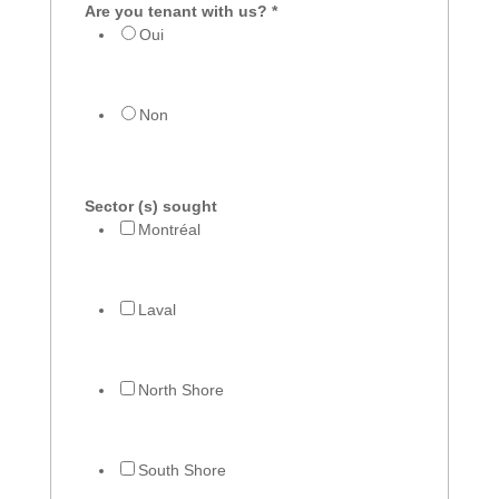
Are you tenant with us?
*
Oui
Non
Sector (s) sought
Montréal
Laval
North Shore
South Shore